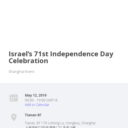
Israel’s 71st Independence Day
Celebration
Shanghai Event
May 12, 2019
00:00 - 19:00 GMT+8
Add to Calendar
Tianan 8F
Tianan, 8F 170 Lintong Lu, Hongkou, Shanghai
上海市虹口区临潼路170 天安 8楼